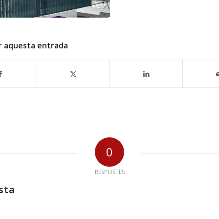
r aquesta entrada
0
RESPOSTES
sta