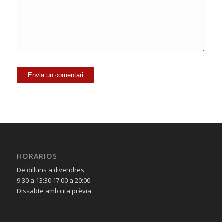
HORARIOS
De dilluns a divendres
9:30 a 13:30 17:00 a 20:00
Dissabte amb cita prèvia