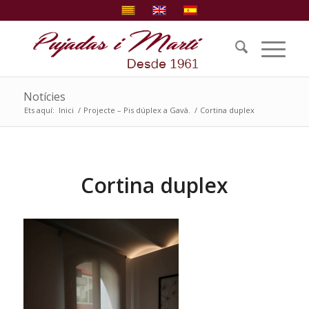
Notícies
Ets aquí:
Inici
/
Projecte – Pis dúplex a Gavà.
/
Cortina duplex
Cortina duplex