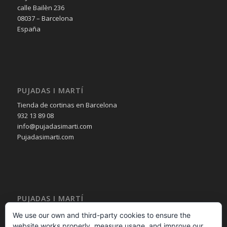
calle Bailèn 236
08037 – Barcelona
España
PUJADAS I MARTÍ
Tienda de cortinas en Barcelona
932 13 89 08
info@pujadasimarti.com
Pujadasimarti.com
PUJADAS I MARTÍ
Cortinas en Barcelona
We use our own and third-party cookies to ensure the
Tendencia en cortinas
website works properly, measure usage, and improve our