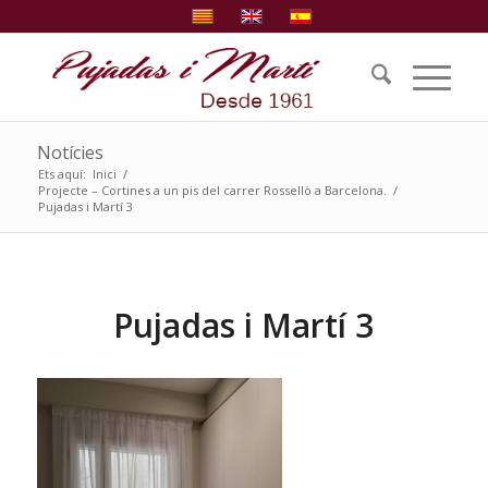
Notícies
Ets aquí:
Inici
/
Projecte – Cortines a un pis del carrer Rossellò a Barcelona.
/
Pujadas i Martí 3
Pujadas i Martí 3