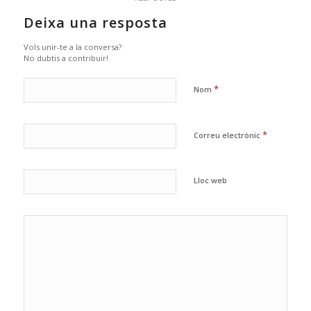
Deixa una resposta
Vols unir-te a la conversa?
No dubtis a contribuir!
*
Nom
*
Correu electrònic
Lloc web