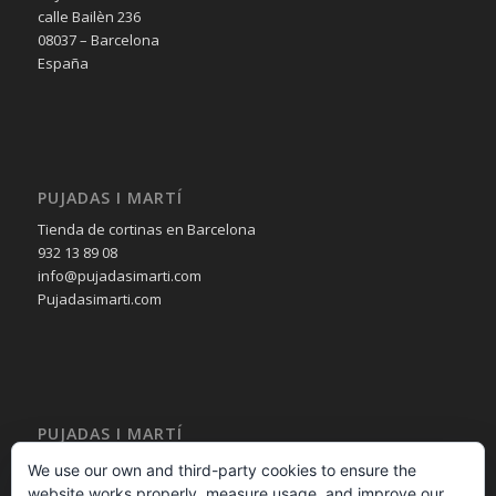
calle Bailèn 236
08037 – Barcelona
España
PUJADAS I MARTÍ
Tienda de cortinas en Barcelona
932 13 89 08
info@pujadasimarti.com
Pujadasimarti.com
PUJADAS I MARTÍ
Cortinas en Barcelona
We use our own and third-party cookies to ensure the
Tendencia en cortinas
website works properly, measure usage, and improve our