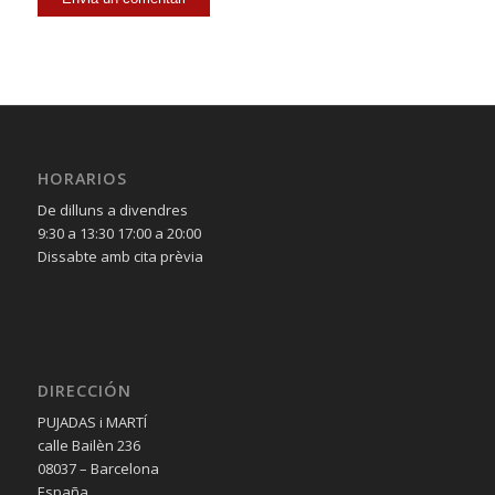
HORARIOS
De dilluns a divendres
9:30 a 13:30 17:00 a 20:00
Dissabte amb cita prèvia
DIRECCIÓN
PUJADAS i MARTÍ
calle Bailèn 236
08037 – Barcelona
España