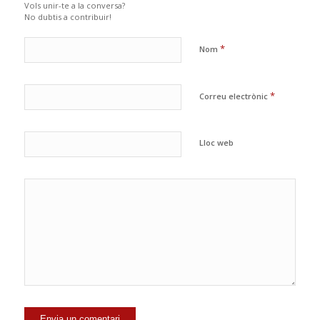
Vols unir-te a la conversa?
No dubtis a contribuir!
*
Nom
*
Correu electrònic
Lloc web