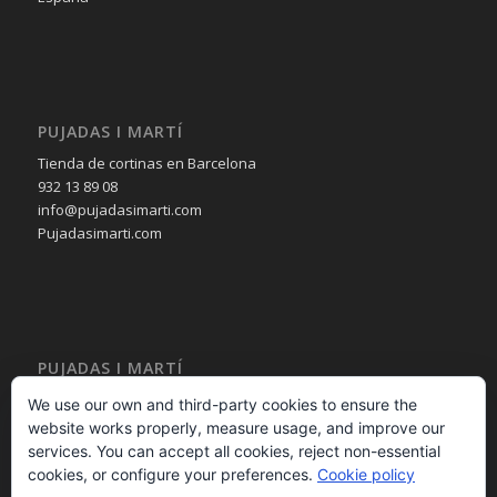
PUJADAS I MARTÍ
Tienda de cortinas en Barcelona
932 13 89 08
info@pujadasimarti.com
Pujadasimarti.com
PUJADAS I MARTÍ
Cortinas en Barcelona
We use our own and third-party cookies to ensure the
Tendencia en cortinas
website works properly, measure usage, and improve our
Asesoramiento en cortinas
services. You can accept all cookies, reject non-essential
Decoración en cortinas
cookies, or configure your preferences.
Cookie policy