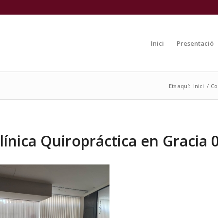
Inici
Presentació
Ets aquí:
Inici
/
Co
línica Quiropráctica en Gracia 