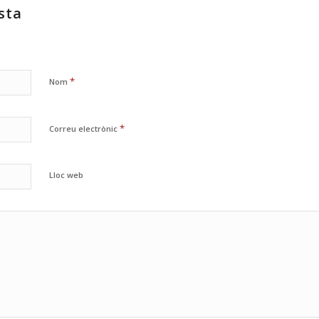
sta
*
Nom
*
Correu electrònic
Lloc web