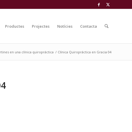
Productes
Projectes
Notícies
Contacta
rtines en una clínica quiropráctica
/
Clínica Quiropráctica en Gracia 04
04