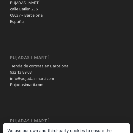
PUJADAS i MARTÍ
calle Bailèn 236
08037 – Barcelona
España
PUJADAS I MARTÍ
Tienda de cortinas en Barcelona
932 13 89 08
info@pujadasimarti.com
Pujadasimarti.com
PUJADAS I MARTÍ
Cortinas en Barcelona
We use our own and third-party cookies to ensure the