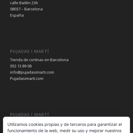
calle Bailèn 236
08037 – Barcelona
España
PUJADAS I MARTÍ
Tienda de cortinas en Barcelona
932 13 89 08
info@pujadasimarti.com
Pujadasimarti.com
PUJADAS I MARTÍ
Cortinas en Barcelona
Utilizamos cookies propias y de terceros para garantizar el
Tendencia en cortinas
funcionamiento de la web, medir su uso y mejorar nuestros